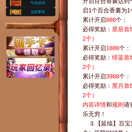
开启百合香囊达到
气功/武功
启1个百合香囊为
信息查询
累计开启
888
个：
必得奖励：
星辰首
2个）
累计开启
1888
个：
必得奖励：
绯蓝首
2个）
累计开启
3988
个：
必得奖励：
黑月首
2个）
内容详情
和
规则
请
乐无穷！
3.【延续】百