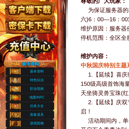
尊敬的广大玩家：
为保证服务器的
六)6：00—16
维护原因：服务器
停机范围：全区全
维护内容：
中秋国庆特别主题
基本资料
1.【延续】喜
特色玩法
150级高级首饰海
职业指南
天坐骑灵兽宝珠(
地图/NPC
2.【延续】庆
任务大全
启！
装备道具
活动期间内，单
游戏怪物