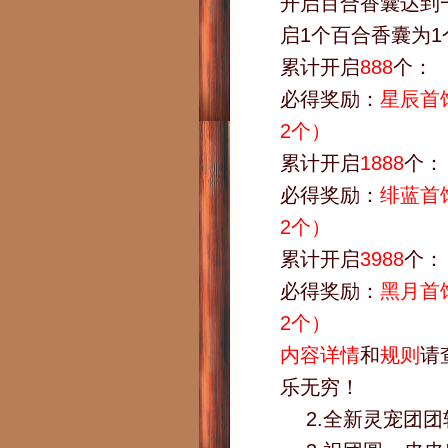
开启百合香囊达到
启1个百合香囊为
累计开启
888
个：
必得奖励：
星辰首
2个）
累计开启
1888
个：
必得奖励：
绯蓝首
2个）
累计开启
3988
个：
必得奖励：
黑月首
2个）
内容详情
和
规则
请
乐无穷！
2.全新灵宠团