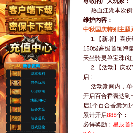
尊敬的广大玩家：
热血江湖本次例
维护内容：
中秋国庆特别主题
1.【新增】喜
150级高级首饰海
天坐骑灵兽宝珠(
2.【活动】庆
基本资料
启！
特色玩法
活动期间内，单
职业指南
开启百合香囊达到
地图/NPC
启1个百合香囊为
任务大全
累计开启
888
个：
装备道具
必得奖励：
星辰首
游戏怪物