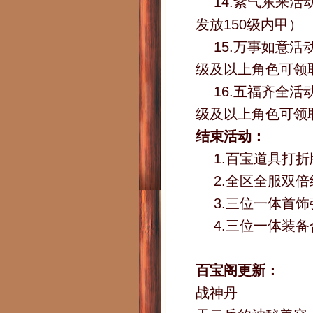
14.紫气东来
发放150级内甲）
15.万事如意活
级及以上角色可领取
16.五福齐全活
级及以上角色可领取
结束活动：
1.百宝道具打折
2.全区全服双
3.三位一体首
4.三位一体装
百宝阁更新：
战神丹