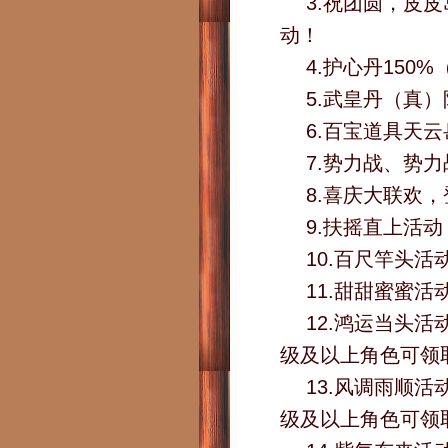
3.祝团圆，皮
动！
4.护心丹150
5.武皇丹（真）
6.百宝道具天
7.势力战、势
8.喜庆大联欢，
9.扶摇直上活
10.百尺竿头
11.甜甜蜜蜜
12.鸿运当头活
级及以上角色可领取
13.风调雨顺活
级及以上角色可领取