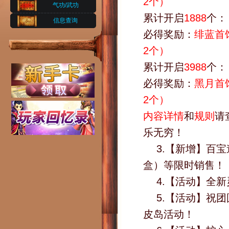
2个）
气功/武功
累计开启
1888
个：
信息查询
必得奖励：
绯蓝首
2个）
累计开启
3988
个：
必得奖励：
黑月首
2个）
内容详情
和
规则
请
乐无穷！
3.【新增】百
盒）等限时销售！
4.【活动】全
5.【活动】祝
皮岛活动！