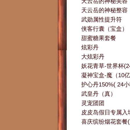
天云岳的神秘美容
天云岳的神秘整容
武勋属性提升符
侠客行囊（宝盒）
甜蜜糖果套餐
炫彩丹
大炫彩丹
妖花青草-世界杯(2
凝神宝盒-魔（10
护心丹150%( 24
武皇丹（真）
灵宠团团
皮皮岛假日专属入场
喜庆缤纷烟花套餐(