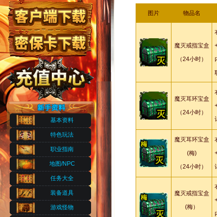
图片
物品名
魔灭戒指宝盒
（24小时）
魔灭耳环宝盒
（24小时）
基本资料
特色玩法
魔灭耳环宝盒
职业指南
(梅)
地图/NPC
（24小时）
任务大全
装备道具
魔灭戒指宝盒
(梅）
游戏怪物