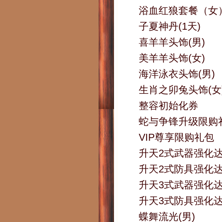
浴血红狼套餐（女
子夏神丹(1天)
喜羊羊头饰(男)
美羊羊头饰(女)
海洋泳衣头饰(男)
生肖之卯兔头饰(女
整容初始化券
蛇与争锋升级限购
VIP尊享限购礼包
升天2式武器强化
升天2式防具强化
升天3式武器强化
升天3式防具强化
蝶舞流光(男)