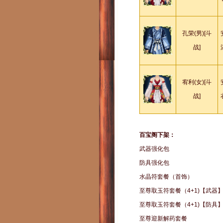
孔荣(男)[斗
战]
宥利(女)[斗
战]
百宝阁下架：
武器强化包
防具强化包
水晶符套餐（首饰）
至尊取玉符套餐（4+1)【武器
至尊取玉符套餐（4+1)【防具
至尊迎新解药套餐