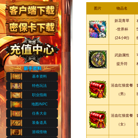
图片
物品名
妖花青草
-世界杯
(24小时)
武勋属性
提升符
基本资料
浴血红狼套餐
特色玩法
（男）
职业指南
地图/NPC
任务大全
浴血红狼套餐
装备道具
（女）
游戏怪物