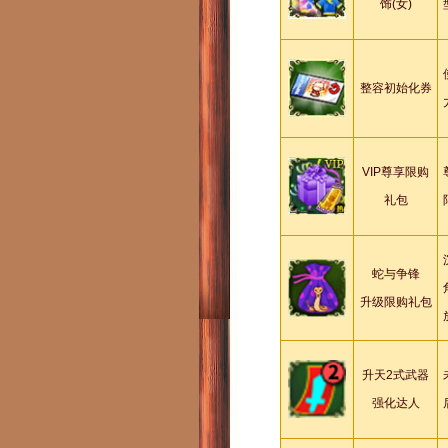
饰(女)
整容初始化券
VIP尊享限购
礼包
蛇与争锋
升级限购礼包
升天2式武器
强化达人