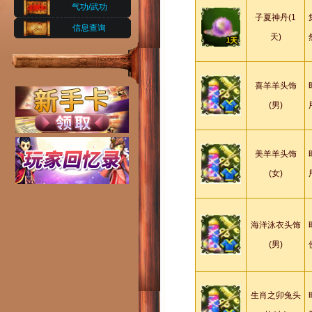
气功/武功
子夏神丹(1
信息查询
天)
喜羊羊头饰
(男)
美羊羊头饰
(女)
海洋泳衣头饰
(男)
生肖之卯兔头