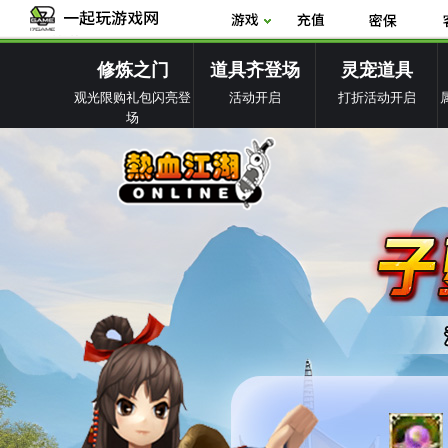
修炼之门
道具齐登场
灵宠道具
观光限购礼包闪亮登
活动开启
打折活动开启
场