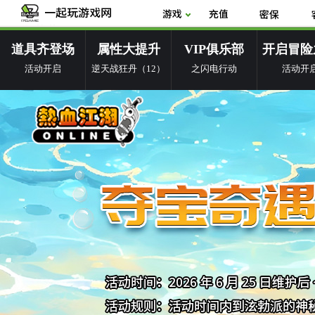
道具齐登场
属性大提升
VIP俱乐部
开启冒险
活动开启
逆天战狂丹（12）
之闪电行动
活动开