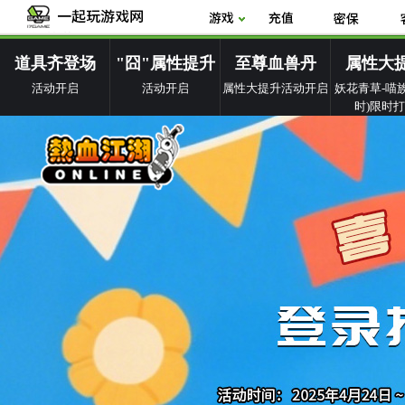
道具齐登场
"囧"属性提升
至尊血兽丹
属性大
活动开启
活动开启
属性大提升活动开启
妖花青草-喵族
时)限时