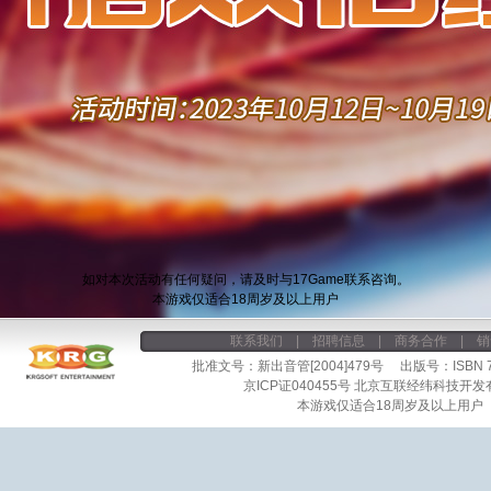
如对本次活动有任何疑问，请及时与17Game联系咨询。
本游戏仅适合18周岁及以上用户
联系我们
|
招聘信息
|
商务合作
|
销
批准文号：新出音管[2004]479号 出版号：ISBN 7-9
京ICP证040455号
北京互联经纬科技开发
本游戏仅适合18周岁及以上用户