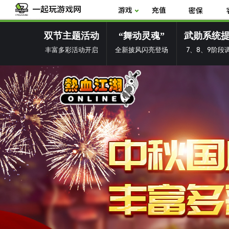
双节主题活动
“舞动灵魂”
武勋系统
丰富多彩活动开启
全新披风闪亮登场
7、8、9阶段