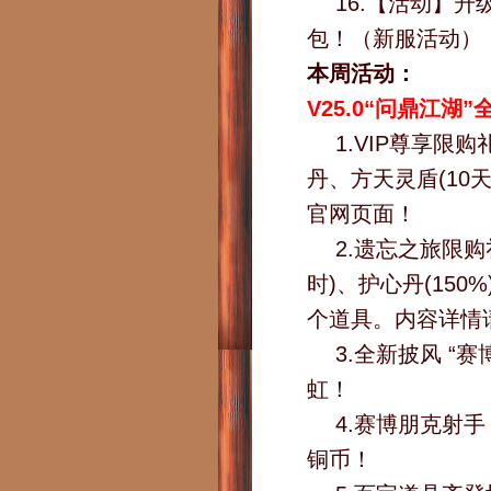
16.【活动】
包！（新服活动）
本周活动：
V25.0“问鼎江湖
1.VIP尊享
丹、方天灵盾(10
官网页面！
2.遗忘之旅限
时)、护心丹(150
个道具。内容详情
3.全新披风 
虹！
4.赛博朋克射
铜币！