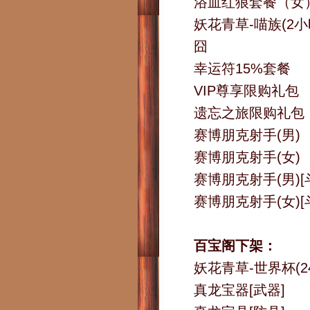
浴血红狼套餐（女
妖花青草-喵族(2小
囧
幸运符15%套餐
VIP尊享限购礼包
遗忘之旅限购礼包
赛博朋克射手(男)
赛博朋克射手(女)
赛博朋克射手(男)[
赛博朋克射手(女)[
百宝阁下架：
妖花青草-世界杯(2
真龙宝器[武器]