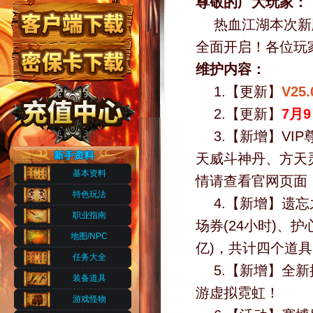
尊敬的广大玩家：
热血江湖本次新
全面开启！各位玩
维护内容：
1.【更新】
V2
2.【更新】
7月
3.【新增】V
天威斗神丹、方天灵
基本资料
情请查看官网页面
特色玩法
4.【新增】遗
职业指南
场券(24小时)、护心
地图/NPC
亿)，共计四个道
任务大全
5.【新增】全
装备道具
游虚拟霓虹！
游戏怪物