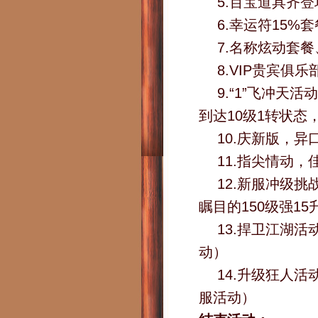
5.百宝道具齐
6.幸运符15%
7.名称炫动套餐
8.VIP贵宾俱
9.“1”飞冲
到达10级1转状态
10.庆新版，
11.指尖情动
12.新服冲级
瞩目的150级强1
13.捍卫江湖
动）
14.升级狂人
服活动）