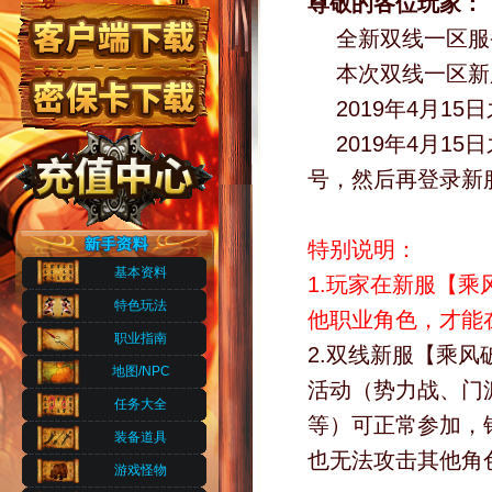
尊敬的各位玩家：
全新双线一区服
本次双线一区新
2019年4月1
2019年4月
号，然后再登录新
特别说明：
基本资料
1.玩家在新服【乘
特色玩法
他职业角色，才能
职业指南
2.双线新服【乘风
地图/NPC
活动（势力战、门
任务大全
等）可正常参加，
装备道具
也无法攻击其他角
游戏怪物