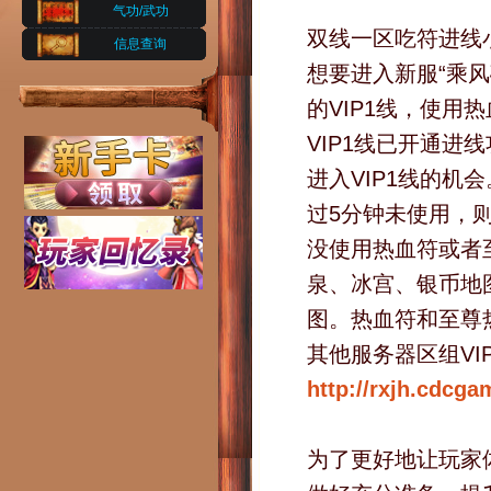
气功/武功
双线一区吃符进线
信息查询
想要进入新服“乘风
的VIP1线，使用
VIP1线已开通
进入VIP1线的
过5分钟未使用，
没使用热血符或者
泉、冰宫、银币地
图。热血符和至尊
其他服务器区组VI
http://rxjh.cdcga
为了更好地让玩家