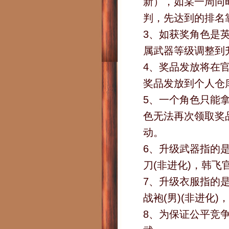
新），如某一周同
判，先达到的排名
3、如获奖角色是
属武器等级调整到
4、奖品发放将在
奖品发放到个人仓
5、一个角色只能
色无法再次领取奖
动。
6、升级武器指的
刀(非进化)，韩飞
7、升级衣服指的
战袍(男)(非进化
8、为保证公平竞