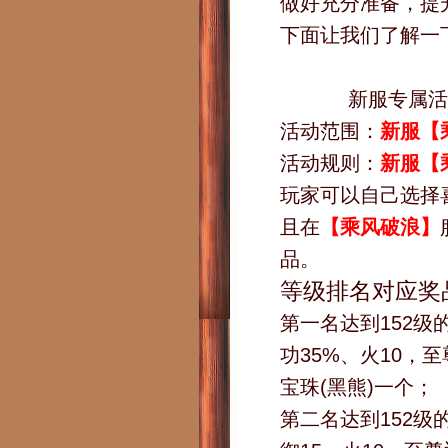
做好充分准备，提
下面让我们了解一
新服专属活
活动范围：
新服【
活动规则：
新服【
玩家可以自己选择
且在
【乘风破浪】
品。
等级排名对应奖
第一名达到152级
功35%、火10
宝珠(黑熊)一个；
第二名达到152级