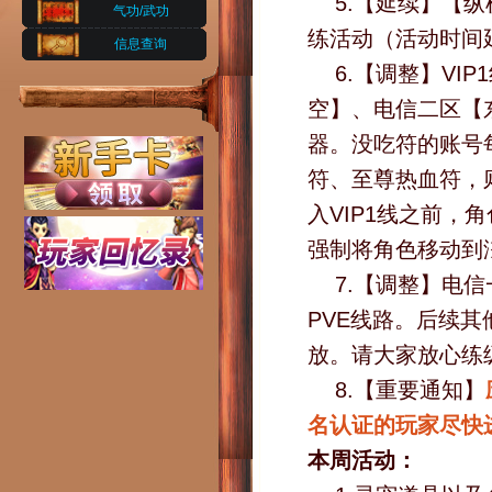
5.【延续】【纵
气功/武功
练活动（活动时间延
信息查询
6.【调整】V
空】、电信二区【
器。没吃符的账号
符、至尊热血符，
入VIP1线之前，
强制将角色移动到
7.【调整】电
PVE线路。后续
放。请大家放心练
8.【重要通知】
名认证的玩家尽快
本周活动：