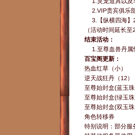
1.灵宠道具以
2.VIP贵宾俱
3.【纵横四海】
（活动时间延长至2
结束活动：
1.至尊血兽丹
百宝阁更新：
热血红草（小）
逆天战狂丹（12）
至尊始封盒(蓝玉珠
至尊始封盒(绿玉珠
至尊始封盒(双玉珠
角色转移券
特别说明：部分服