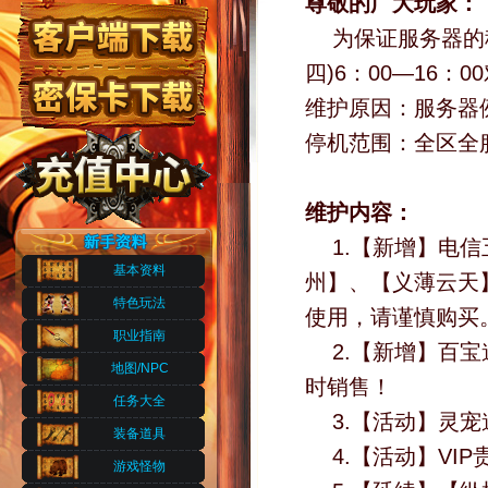
尊敬的广大玩家：
为保证服务器的
四)6：00—16
维护原因：服务器
停机范围：全区全
维护内容：
1.【新增】电
基本资料
州】、【义薄云天
特色玩法
使用，请谨慎购买
职业指南
2.【新增】百
地图/NPC
时销售！
任务大全
3.【活动】灵
装备道具
4.【活动】VI
游戏怪物