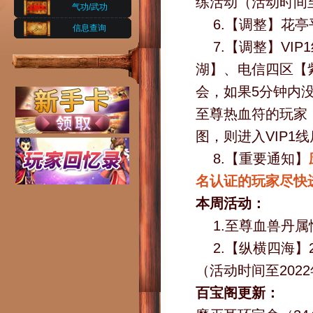
练活动（活动时间至
气功/武功
6.【调整】花
信息查询
7.【调整】V
湖】、电信四区【
会，如果5分钟内
至尊热血符的玩家
图，则进入VIP
8.【重要通知】
名认证的玩家尽快
本周活动：
1.至尊血兽丹
2.【纵横四海】
（活动时间至202
百宝阁更新：