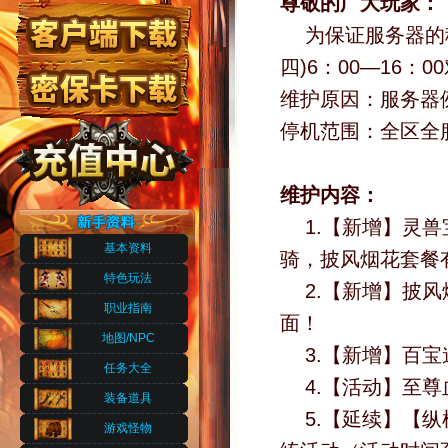
尊敬的广大玩家：
为保证服务器的稳
四)6：00—16
维护原因：服务器
停机范围：全区全
维护内容：
1.【新增】灵
基本资料
骑，披风烟花套餐
特色玩法
2.【新增】披
职业指南
面！
地图/NPC
3.【新增】百
任务大全
4.【活动】至
装备道具
5.【延续】【纵
游戏怪物