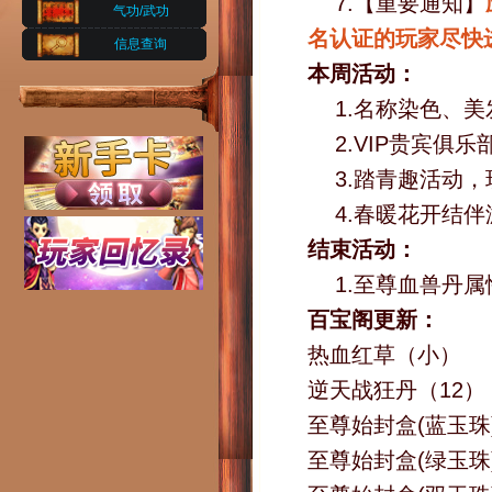
7.【重要通知】
气功/武功
名认证的玩家尽快
信息查询
本周活动：
1.名称染色、
2.VIP贵宾俱
3.踏青趣活动
4.春暖花开结
结束活动：
1.至尊血兽丹
百宝阁更新：
热血红草（小）
逆天战狂丹（12）
至尊始封盒(蓝玉珠
至尊始封盒(绿玉珠