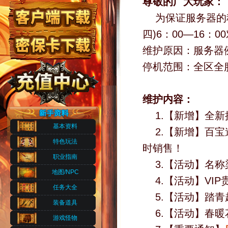
尊敬的广大玩家：
为保证服务器的稳
四)6：00—16
维护原因：服务器
停机范围：全区全
维护内容：
1.【新增】全新
基本资料
2.【新增】百
特色玩法
时销售！
职业指南
3.【活动】名
地图/NPC
4.【活动】VI
任务大全
5.【活动】踏
装备道具
6.【活动】春
游戏怪物