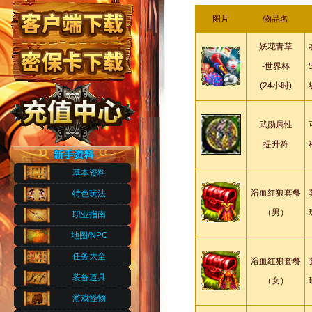
图片
物品名
妖花青草
-世界杯
(24小时)
武勋属性
提升符
基本资料
浴血红狼套餐
特色玩法
（男）
职业指南
地图/NPC
任务大全
浴血红狼套餐
装备道具
（女）
游戏怪物