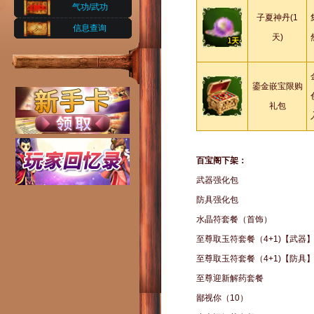
气功/武功
子夏神丹(1
信息查询
天)
鎏金嵌宝限购
礼包
百宝阁下架：
武器强化包
防具强化包
水晶符套餐（首饰）
至尊取玉符套餐（4+1)【武器
至尊取玉符套餐（4+1)【防具
至尊迎新解药套餐
鄙视你（10）