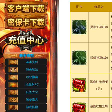
图片
物品名
灵脂仙草(10)
碧绿神草(10)
基本资料
特色玩法
职业指南
浴血红狼套餐
地图/NPC
（男）
任务大全
装备道具
浴血红狼套餐
游戏怪物