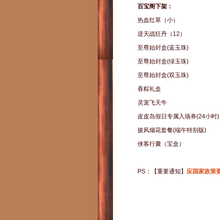
百宝阁下架：
热血红草（小）
逆天战狂丹（12）
至尊始封盒(蓝玉珠)
至尊始封盒(绿玉珠)
至尊始封盒(双玉珠)
香粽礼盒
灵宠飞天牛
皮皮岛假日专属入场券(24小时)
披风烟花套餐(端午特别版)
侠客行囊（宝盒）
PS：【重要通知】
应国家政策