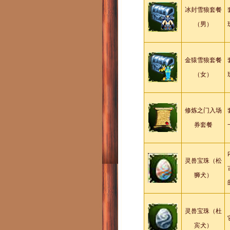
冰封雪狼套餐
（男）
金猿雪狼套餐
（女）
修炼之门入场
券套餐
灵兽宝珠（松
狮犬）
灵兽宝珠（杜
宾犬）