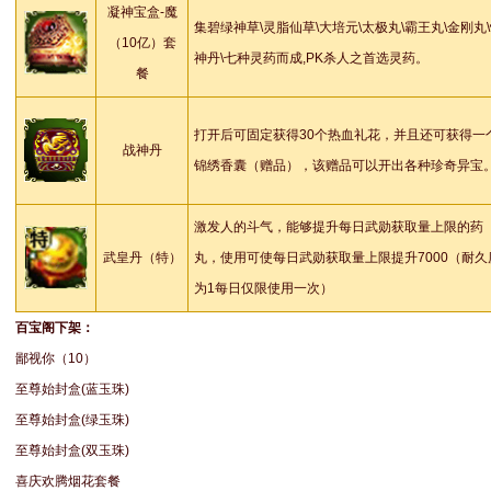
凝神宝盒-魔
集碧绿神草\灵脂仙草\大培元\太极丸\霸王丸\金刚丸
（10亿）套
神丹\七种灵药而成,PK杀人之首选灵药。
餐
打开后可固定获得30个热血礼花，并且还可获得一
战神丹
锦绣香囊（赠品），该赠品可以开出各种珍奇异宝
激发人的斗气，能够提升每日武勋获取量上限的药
武皇丹（特）
丸，使用可使每日武勋获取量上限提升7000（耐久
为1每日仅限使用一次）
百宝阁下架：
鄙视你（10）
至尊始封盒(蓝玉珠)
至尊始封盒(绿玉珠)
至尊始封盒(双玉珠)
喜庆欢腾烟花套餐