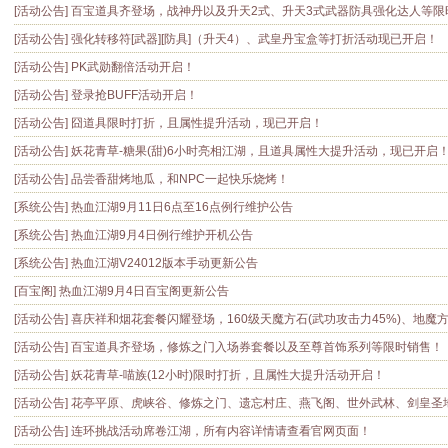
[活动公告]
百宝道具齐登场，战神丹以及升天2式、升天3式武器防具强化达人等限
[活动公告]
强化转移符[武器][防具]（升天4）、武皇丹宝盒等打折活动现已开启！
[活动公告]
PK武勋翻倍活动开启！
[活动公告]
登录抢BUFF活动开启！
[活动公告]
囧道具限时打折，且属性提升活动，现已开启！
[活动公告]
妖花青草-糖果(甜)6小时亮相江湖，且道具属性大提升活动，现已开启
[活动公告]
品尝香甜烤地瓜，和NPC一起快乐烧烤！
[系统公告]
热血江湖9月11日6点至16点例行维护公告
[系统公告]
热血江湖9月4日例行维护开机公告
[系统公告]
热血江湖V24012版本手动更新公告
[百宝阁]
热血江湖9月4日百宝阁更新公告
[活动公告]
喜庆祥和烟花套餐闪耀登场，160级天魔方石(武功攻击力45%)、地魔方石(防御力30）、地魔方石(生命16
[活动公告]
百宝道具齐登场，修炼之门入场券套餐以及至尊首饰系列等限时销售！
[活动公告]
妖花青草-喵族(12小时)限时打折，且属性大提升活动开启！
[活动公告]
花亭平原、虎峡谷、修炼之门、遗忘村庄、燕飞阁、世外武林、剑皇圣地、天魔神宫以
[活动公告]
连环挑战活动席卷江湖，所有内容详情请查看官网页面！