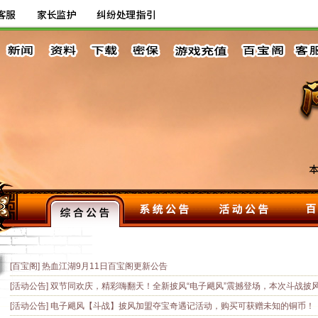
[百宝阁]
热血江湖9月11日百宝阁更新公告
[活动公告]
双节同欢庆，精彩嗨翻天！全新披风“电子飓风”震撼登场，本次斗战披风属性效果额外延长两周，效果时间大幅延长（持续五周），价格不变，
[活动公告]
电子飓风【斗战】披风加盟夺宝奇遇记活动，购买可获赠未知的铜币！