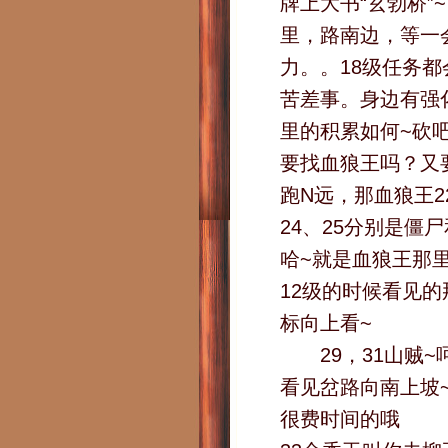
牌上大书“玄勃桥
里，路南边，等一
力。。18级任务都
苦差事。身边有强
里的积累如何~砍
要找血狼王吗？又
跑N远，那血狼王
24、25分别是
哈~就是血狼王那
12级的时候看见
标向上看~
29，31山贼~
看见岔路向南上坡~
很费时间的哦