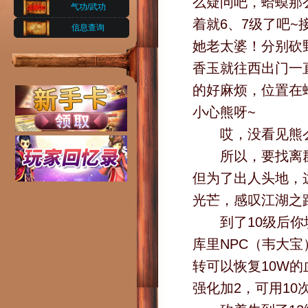
么疑问吧，蛤蟆那
气功/武功
着就6、7级了吧~
信息查询
她老太婆！分别砍
香玉就往西出门一
的好麻烦，位置在
小心熊呀~
哎，没看见熊么
所以，要找离群
但为了出人头地，
光芒，感叹江湖之
到了10级后你填
库里NPC（韦大
转可以恢复10W
强化加2，可用1