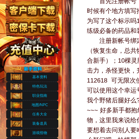
首先注册帐号，
时候有个地方填写推
为写了这个标示吗1
练级必备的药品和
注册新帐号绑定推广
（恢复生命，总共
合新手）；10棵灵
击力，杀怪更快，
基本资料
112618 可无
特色玩法
可以使用这个幸运号
职业指南
我个野猪后腿好么?
地图/NPC
~~~ 好多新手都抱
任务大全
物，这里我来说给
装备道具
要想着去问别人要
游戏怪物