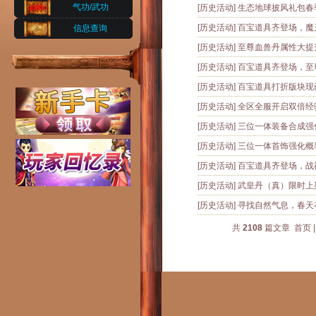
气功/武功
[历史活动]
生态地球披风礼包春
[历史活动]
百宝道具齐登场，魔
信息查询
[历史活动]
至尊血兽丹属性大提
[历史活动]
百宝道具齐登场，至
[历史活动]
百宝道具打折版块现
[历史活动]
全区全服开启双倍经
[历史活动]
三位一体装备合成强
[历史活动]
三位一体首饰强化概
[历史活动]
百宝道具齐登场，战
[历史活动]
武皇丹（真）限时上架
[历史活动]
寻找自然气息，春天
共
2108
篇文章
首页