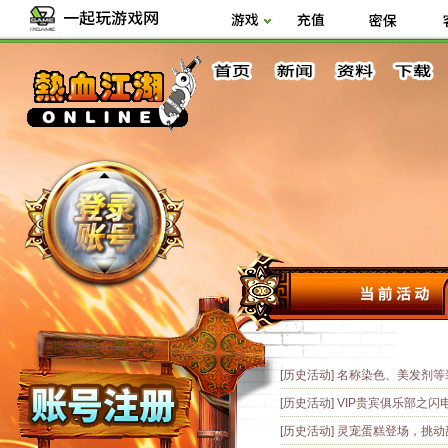
[历史活动]
名称染色、美发剂等
[历史活动]
VIP贵宾俱乐部之闪
[历史活动]
灵宠蛋糕登场，挑动