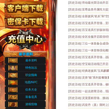
[历史活动]
劳动最光荣活动开启
[历史活动]
至尊血兽丹属性大提
[历史活动]
全新披风“机长”和“
[历史活动]
百宝道具齐登场，至
[历史活动]
百宝道具打折版块现
[历史活动]
全区全服开启双倍经
[历史活动]
三位一体装备合成强
[历史活动]
三位一体首饰强化概
[历史活动]
百宝道具齐登场，战
基本资料
[历史活动]
空宝箱活动现已开启
特色玩法
[历史活动]
经典老披风“玉风麒麟
职业指南
[历史活动]
灵兽“狼”系列套餐隆
地图/NPC
[历史活动]
百宝道具齐登场，修
任务大全
[历史活动]
一起去踏青活动，现
装备道具
[历史活动]
灵宠蛋糕登场，挑动
游戏怪物
[历史活动]
武皇丹（真）限时上架