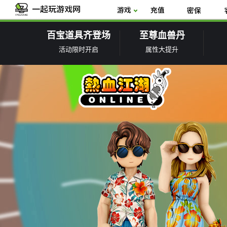
百宝道具齐登场
至尊血兽丹
活动限时开启
属性大提升