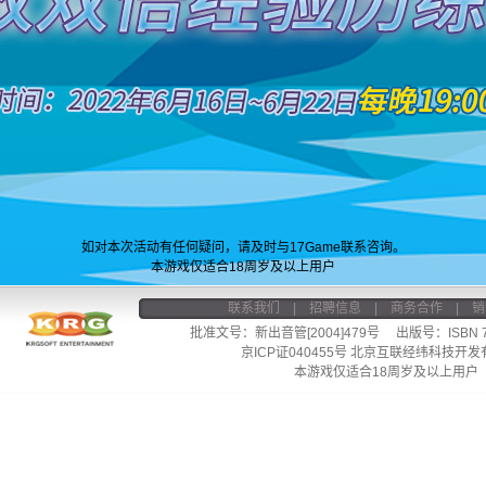
如对本次活动有任何疑问，请及时与17Game联系咨询。
本游戏仅适合18周岁及以上用户
联系我们
|
招聘信息
|
商务合作
|
销
批准文号：新出音管[2004]479号 出版号：ISBN 7-9
京ICP证040455号
北京互联经纬科技开发
本游戏仅适合18周岁及以上用户