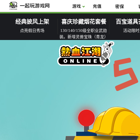
经典披风上架
喜庆珍藏烟花套餐
百宝道具
点亮假日秀场
130/140/150级全职业武勋
活动限时
装。新增灵兽宝珠（青龙）