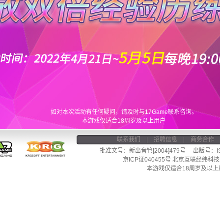
如对本次活动有任何疑问，请及时与17Game联系咨询。
本游戏仅适合18周岁及以上用户
联系我们
|
招聘信息
|
商务合作
批准文号：新出音管[2004]479号 出版号：ISBN 
京ICP证040455号
北京互联经纬科技
本游戏仅适合18周岁及以上