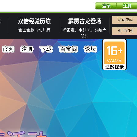
活动中心
体
双倍经验历练
霹雳古龙登场
全区全服活动开启
踏雷霆，乘狂风，翱翔天
返回官网
际！