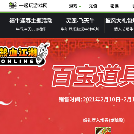
福牛迎春主题活动
灵宠-飞天牛
披风大礼包
牛气冲天buff相伴
牛年登场助您牛转乾坤
情人节版牛